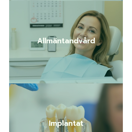
Allmäntandvård
Allmäntandvård
LÄS MER
Implantat
Implantat
LÄS MER