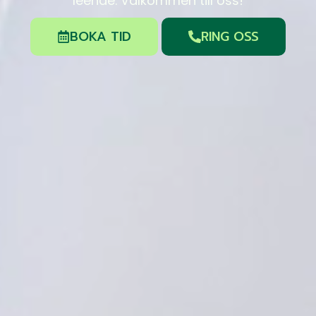
leende. Välkommen till oss!
BOKA TID
RING OSS