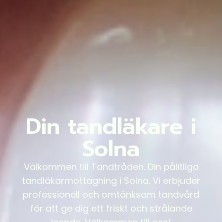
Din tandläkare i
Solna
Välkommen till Tandtråden. Din pålitliga
tandläkarmottagning i Solna. Vi erbjuder
professionell och omtänksam tandvård
för att ge dig ett friskt och strålande