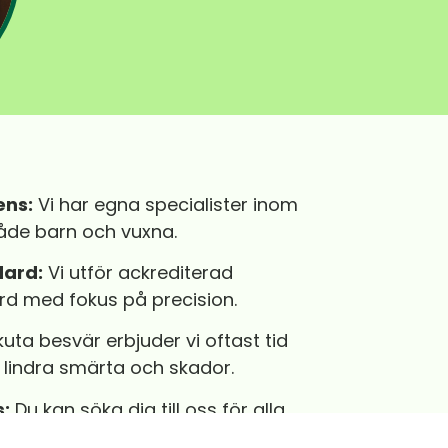
ens:
Vi har egna specialister inom
både barn och vuxna
.
dard:
Vi utför ackrediterad
rd med fokus på precision
.
uta besvär erbjuder vi oftast tid
lindra smärta och skador
.
s:
Du kan söka dig till oss för alla
gar utan remiss från annan