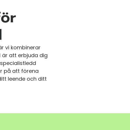
för
d
där vi kombinerar
 är att erbjuda dig
specialistledd
or på att förena
tt leende och ditt