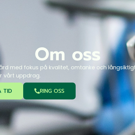
Om oss
rd med fokus på kvalitet, omtanke och långsiktigt 
är vårt uppdrag.
 TID
RING OSS