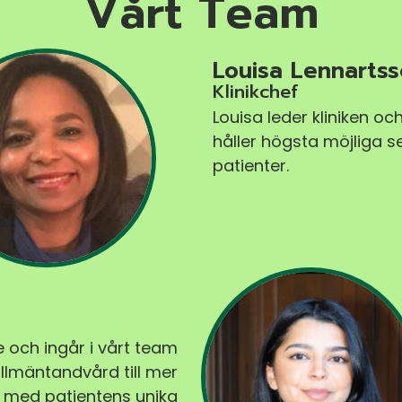
Vårt Team
Louisa Lennarts
Klinikchef
Louisa leder kliniken o
håller högsta möjliga s
patienter
.
 och ingår i vårt team
llmäntandvård till mer
d med patientens unika