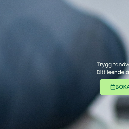
Trygg tandvå
Ditt leende 
BOKA