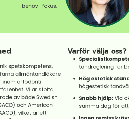
behov i fokus
.
med
Varför välja oss?
Specialistkompet
unik spetskompetens
.
tandreglering för 
erfarna allmäntandläkare
Hög estetisk stan
er inom ortodonti
högestetisk tandvå
rfarenhet
.
Vi är stolta
erade av både Swedish
Snabb hjälp:
Vid ak
(SACD) och American
samma dag för att 
CD), vilket är ett
Ingen remiss kräv
rd håller en extraordinär
typer av behandlin