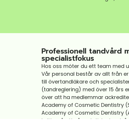
Professionell tandvård 
specialistfokus
Hos oss möter du ett team med 
Vår personal består av allt från 
till övertandläkare och specialist
(tandreglering) med över 15 års e
över att ha medlemmar ackredit
Academy of Cosmetic Dentistry 
Academy of Cosmetic Dentistry (AA
kvitto på att vår estetiska tandvå
standard
.